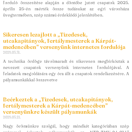
forduló összesítése alapján a döntőbe jutott csapatok 2025.
április 25-én mérték össze tudásukat az egri városháza
üvegtermében, szép számú érdeklődő jelenlétében.
Sikeresen lezajlott a „Tizedesek,
utcakapitányok, fertálymesterek a Kárpát-
medencében” versenyünk internetes fordulója
2025.03.31.
A technika ördöge távolmaradt és sikeresen megbirkóztak a
nevezett csapatok versenyünk internetes fordulójával. A
feladatok megoldására egy óra állt a csapatok rendelkezésére. A
pályamunkákkal összevetve
Beérkeztek a „Tizedesek, utcakapitányok,
fertálymesterek a Kárpát-medencében”
versenyünkre készült pályamunkák
2025.03.21.
Nagy örömünkre szolgál, hogy mindkét kategóriában szép