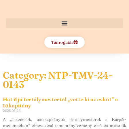
Támogatás
Category: NTP-TMV-24-
0143
Hat ifjú fertálymestertől „vette ki az esküt” a
főkapitány
2025.04.26.
A „Tizedesek, utcakapitányok, fertálymesterek a Kárpát-
medencében” elnevezésű tanulmányiverseny első és második