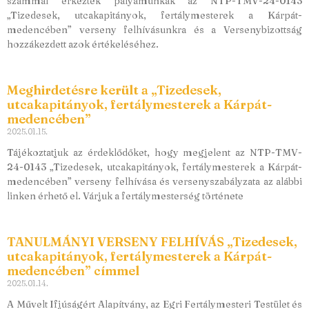
számmal érkeztek pályamunkák az NTP-TMV-24-0143
„Tizedesek, utcakapitányok, fertálymesterek a Kárpát-
medencében” verseny felhívásunkra és a Versenybizottság
hozzákezdett azok értékeléséhez.
Meghirdetésre került a „Tizedesek,
utcakapitányok, fertálymesterek a Kárpát-
medencében”
2025.01.15.
Tájékoztatjuk az érdeklődőket, hogy megjelent az NTP-TMV-
24-0143 „Tizedesek, utcakapitányok, fertálymesterek a Kárpát-
medencében” verseny felhívása és versenyszabályzata az alábbi
linken érhető el. Várjuk a fertálymesterség története
TANULMÁNYI VERSENY FELHÍVÁS „Tizedesek,
utcakapitányok, fertálymesterek a Kárpát-
medencében” címmel
2025.01.14.
A Művelt Ifjúságért Alapítvány, az Egri Fertálymesteri Testület és